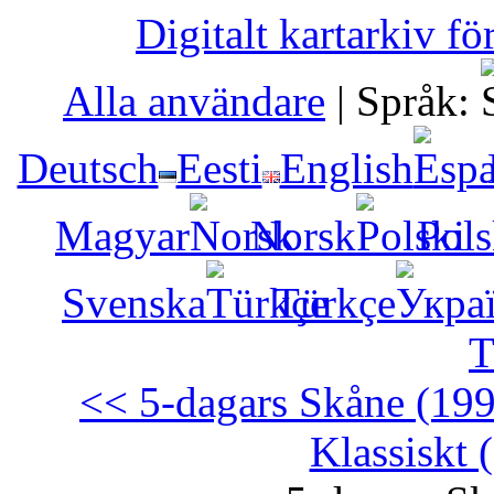
Digitalt kartarkiv fö
Alla användare
|
Språk:
Deutsch
Eesti
English
Magyar
Norsk
Pols
Svenska
Türkçe
T
<< 5-dagars Skåne (19
Klassiskt