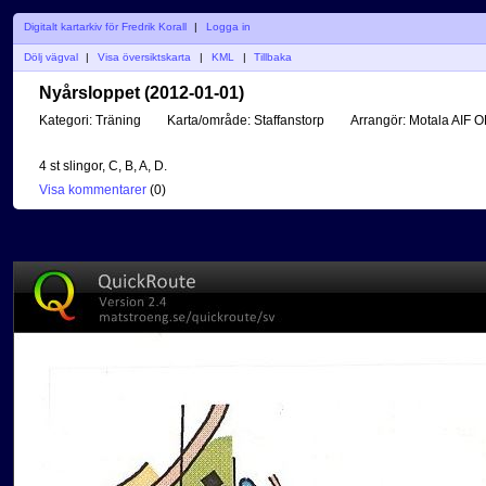
Digitalt kartarkiv för Fredrik Korall
|
Logga in
Dölj vägval
|
Visa översiktskarta
|
KML
|
Tillbaka
Nyårsloppet (2012-01-01)
Kategori:
Träning
Karta/område:
Staffanstorp
Arrangör:
Motala AIF O
4 st slingor, C, B, A, D.
Visa kommentarer
(
0
)