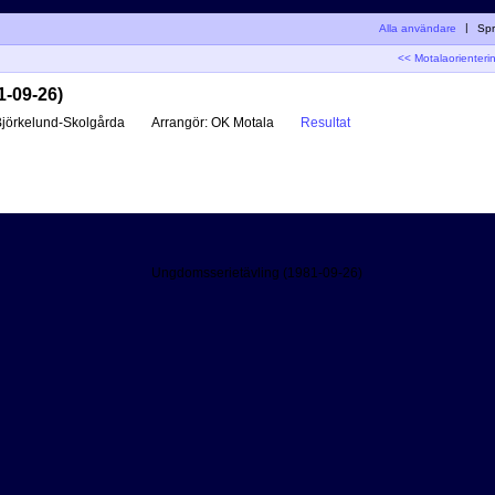
Alla användare
|
Spr
<< Motalaorienteri
1-09-26)
jörkelund-Skolgårda
Arrangör:
OK Motala
Resultat