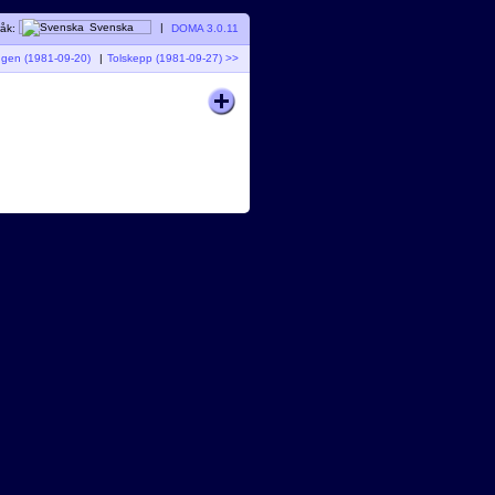
åk:
Svenska
|
DOMA 3.0.11
ngen (1981-09-20)
|
Tolskepp (1981-09-27) >>