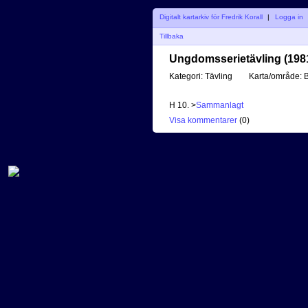
Digitalt kartarkiv för Fredrik Korall
|
Logga in
Tillbaka
Ungdomsserietävling (198
Kategori:
Tävling
Karta/område:
B
H 10. >
Sammanlagt
Visa kommentarer
(
0
)