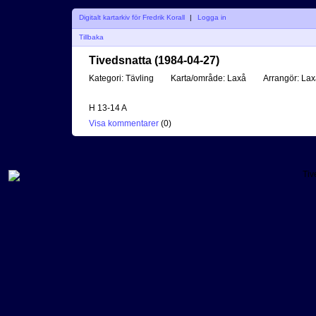
Digitalt kartarkiv för Fredrik Korall
|
Logga in
Tillbaka
Tivedsnatta (1984-04-27)
Kategori:
Tävling
Karta/område:
Laxå
Arrangör:
Lax
H 13-14 A
Visa kommentarer
(
0
)