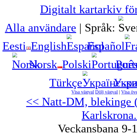
Digitalt kartarkiv fö
Alla användare
|
Språk:
Eesti
English
Español
Norsk
Polski
Port
Türkçe
Укра
Visa vägval
Dölj vägval
|
Visa öve
<< Natt-DM, blekinge 
Karlskrona
Veckansbana 9-1