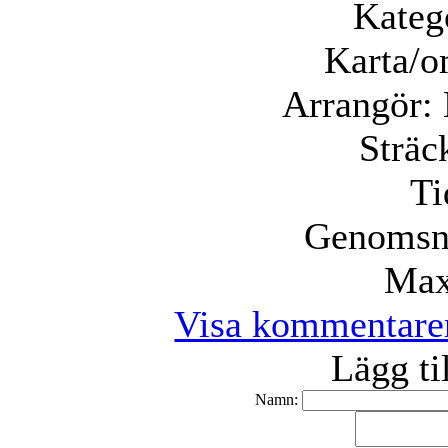
Kateg
Karta/o
Arrangör:
Sträc
Ti
Genomsni
Max
Visa kommentare
Lägg t
Namn: