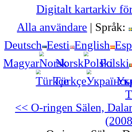
Digitalt kartarkiv fö
Alla användare
|
Språk:
Deutsch
Eesti
English
Esp
Magyar
Norsk
Polski
Türkçe
Ук
T
<< O-ringen Sälen, Dala
(2008