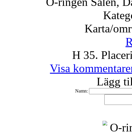
O-ringen Sälen, D
Kateg
Karta/omr
R
H 35. Placer
Visa kommentare
Lägg ti
Namn: