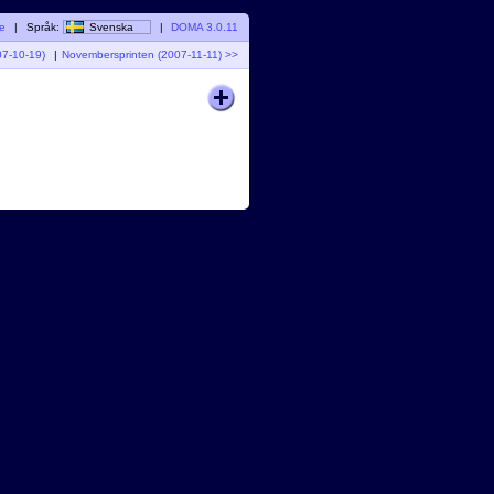
re
|
Språk:
Svenska
|
DOMA 3.0.11
07-10-19)
|
Novembersprinten (2007-11-11) >>