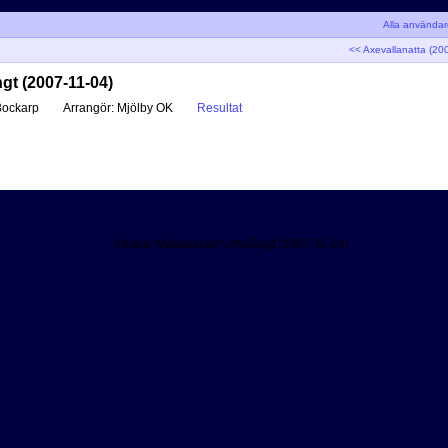
Alla använda
<< Axevallanatta (20
gt (2007-11-04)
ockarp
Arrangör:
Mjölby OK
Resultat