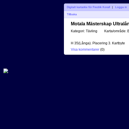
Digitalt kartarkiv för Fredrik Korall
|
Logga in
Tillbaka
Motala Mästerskap Ultralån
Kategori:
Tävling
Karta/område:
B
H 35(Långa). Placering 3. Kartbyte
Visa kommentarer
(
0
)