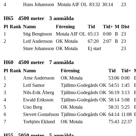
4
Hans Johansson
Motala AIF OL
83:32
30:14
23
H65
4500 meter
3 anmälda
Pl
Rank
Namn
Förening
Tid
Tid+
M
Dist
1
Stig Bengtsson
Motala AIF OL
65:13
0:00
B
23
2
Leif Andersson
OK Motala
67:20
2:07
B
23
Sture Johansson
OK Motala
Ej start
23
H60
4500 meter
7 anmälda
Pl
Rank
Namn
Förening
Tid
Tid+
1
Arne Andersson
OK Motala
53:06
0:00
2
Leif Samor
Tjällmo-Godegårds OK
54:51
1:45
3
Nils-Erik Åberg
Tjällmo-Godegårds OK
56:19
3:13
4
Ewald Eriksson
Tjällmo-Godegårds OK
58:14
5:08
5
Uno Berg
OK Motala
58:31
5:25
6
Sievert Gustafsson
Tjällmo-Godegårds OK
64:14
11:08
7
Torbjörn Eklund
OK Motala
75:43
22:37
H55
5050 meter
5 anmälda