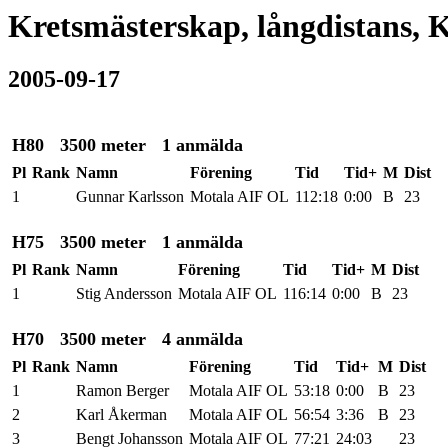
Kretsmästerskap, långdistans, Kl
2005-09-17
H80
3500 meter
1 anmälda
Pl
Rank
Namn
Förening
Tid
Tid+
M
Dist
1
Gunnar Karlsson
Motala AIF OL
112:18
0:00
B
23
H75
3500 meter
1 anmälda
Pl
Rank
Namn
Förening
Tid
Tid+
M
Dist
1
Stig Andersson
Motala AIF OL
116:14
0:00
B
23
H70
3500 meter
4 anmälda
Pl
Rank
Namn
Förening
Tid
Tid+
M
Dist
1
Ramon Berger
Motala AIF OL
53:18
0:00
B
23
2
Karl Åkerman
Motala AIF OL
56:54
3:36
B
23
3
Bengt Johansson
Motala AIF OL
77:21
24:03
23