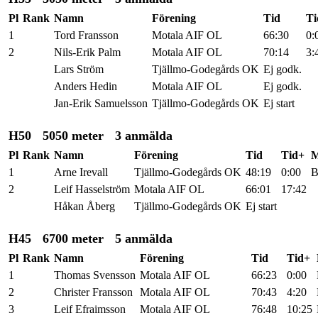
Pl
Rank
Namn
Förening
Tid
Ti
1
Tord Fransson
Motala AIF OL
66:30
0:
2
Nils-Erik Palm
Motala AIF OL
70:14
3:
Lars Ström
Tjällmo-Godegårds OK
Ej godk.
Anders Hedin
Motala AIF OL
Ej godk.
Jan-Erik Samuelsson
Tjällmo-Godegårds OK
Ej start
H50
5050 meter
3 anmälda
Pl
Rank
Namn
Förening
Tid
Tid+
1
Arne Irevall
Tjällmo-Godegårds OK
48:19
0:00
2
Leif Hasselström
Motala AIF OL
66:01
17:42
Håkan Åberg
Tjällmo-Godegårds OK
Ej start
H45
6700 meter
5 anmälda
Pl
Rank
Namn
Förening
Tid
Tid+
1
Thomas Svensson
Motala AIF OL
66:23
0:00
2
Christer Fransson
Motala AIF OL
70:43
4:20
3
Leif Efraimsson
Motala AIF OL
76:48
10:25