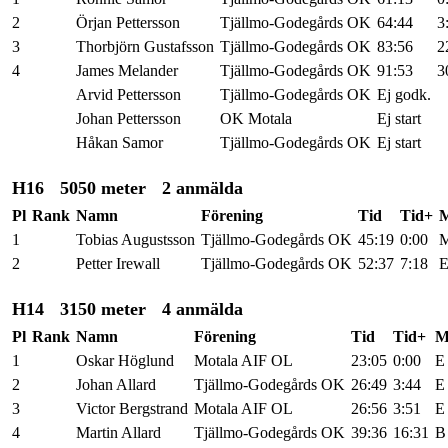
2
Örjan Pettersson
Tjällmo-Godegårds OK
64:44
3
3
Thorbjörn Gustafsson
Tjällmo-Godegårds OK
83:56
2
4
James Melander
Tjällmo-Godegårds OK
91:53
3
Arvid Pettersson
Tjällmo-Godegårds OK
Ej godk.
Johan Pettersson
OK Motala
Ej start
Håkan Samor
Tjällmo-Godegårds OK
Ej start
H16
5050 meter
2 anmälda
Pl
Rank
Namn
Förening
Tid
Tid+
1
Tobias Augustsson
Tjällmo-Godegårds OK
45:19
0:00
2
Petter Irewall
Tjällmo-Godegårds OK
52:37
7:18
H14
3150 meter
4 anmälda
Pl
Rank
Namn
Förening
Tid
Tid+
1
Oskar Höglund
Motala AIF OL
23:05
0:00
E
2
Johan Allard
Tjällmo-Godegårds OK
26:49
3:44
E
3
Victor Bergstrand
Motala AIF OL
26:56
3:51
E
4
Martin Allard
Tjällmo-Godegårds OK
39:36
16:31
B