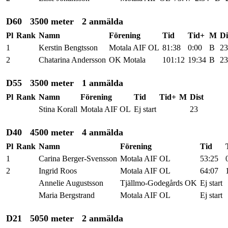
D60
3500 meter
2 anmälda
Pl
Rank
Namn
Förening
Tid
Tid+
M
Di
1
Kerstin Bengtsson
Motala AIF OL
81:38
0:00
B
23
2
Chatarina Andersson
OK Motala
101:12
19:34
B
23
D55
3500 meter
1 anmälda
Pl
Rank
Namn
Förening
Tid
Tid+
M
Dist
Stina Korall
Motala AIF OL
Ej start
23
D40
4500 meter
4 anmälda
Pl
Rank
Namn
Förening
Tid
1
Carina Berger-Svensson
Motala AIF OL
53:25
2
Ingrid Roos
Motala AIF OL
64:07
Annelie Augustsson
Tjällmo-Godegårds OK
Ej start
Maria Bergstrand
Motala AIF OL
Ej start
D21
5050 meter
2 anmälda