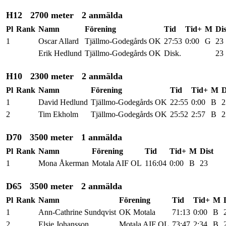
H12
2700 meter
2 anmälda
Pl
Rank
Namn
Förening
Tid
Tid+
M
Dis
1
Oscar Allard
Tjällmo-Godegårds OK
27:53
0:00
G
23
Erik Hedlund
Tjällmo-Godegårds OK
Disk.
23
H10
2300 meter
2 anmälda
Pl
Rank
Namn
Förening
Tid
Tid+
M
D
1
David Hedlund
Tjällmo-Godegårds OK
22:55
0:00
B
2
2
Tim Ekholm
Tjällmo-Godegårds OK
25:52
2:57
B
2
D70
3500 meter
1 anmälda
Pl
Rank
Namn
Förening
Tid
Tid+
M
Dist
1
Mona Åkerman
Motala AIF OL
116:04
0:00
B
23
D65
3500 meter
2 anmälda
Pl
Rank
Namn
Förening
Tid
Tid+
M
1
Ann-Cathrine Sundqvist
OK Motala
71:13
0:00
B
2
Elsie Johansson
Motala AIF OL
73:47
2:34
B