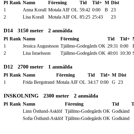
Pl
Rank
Namn
Förening
Tid
Tid+
M
Dist
1
Anna Korall
Motala AIF OL
59:42
0:00
B
23
2
Lisa Korall
Motala AIF OL
85:25
25:43
23
D14
3150 meter
2 anmälda
Pl
Rank
Namn
Förening
Tid
Tid+
1
Jessica Augustsson
Tjällmo-Godegårds OK
29:31
0:00
2
Lisa Israelsson
Tjällmo-Godegårds OK
40:01
10:30
D12
2700 meter
1 anmälda
Pl
Rank
Namn
Förening
Tid
Tid+
M
Dist
1
Frida Bergstrand
Motala AIF OL
34:17
0:00
G
23
INSKOLNING
2300 meter
2 anmälda
Pl
Rank
Namn
Förening
Tid
T
Linn Östlund-Asklöf
Tjällmo-Godegårds OK
Godkänd
Sofia Östlund-Asklöf
Tjällmo-Godegårds OK
Godkänd