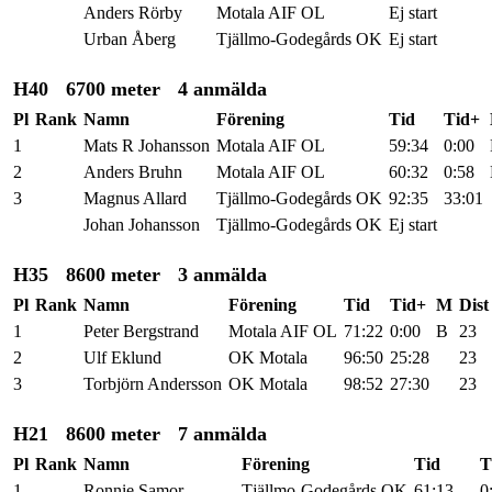
Anders Rörby
Motala AIF OL
Ej start
Urban Åberg
Tjällmo-Godegårds OK
Ej start
H40
6700 meter
4 anmälda
Pl
Rank
Namn
Förening
Tid
Tid+
1
Mats R Johansson
Motala AIF OL
59:34
0:00
2
Anders Bruhn
Motala AIF OL
60:32
0:58
3
Magnus Allard
Tjällmo-Godegårds OK
92:35
33:01
Johan Johansson
Tjällmo-Godegårds OK
Ej start
H35
8600 meter
3 anmälda
Pl
Rank
Namn
Förening
Tid
Tid+
M
Dist
1
Peter Bergstrand
Motala AIF OL
71:22
0:00
B
23
2
Ulf Eklund
OK Motala
96:50
25:28
23
3
Torbjörn Andersson
OK Motala
98:52
27:30
23
H21
8600 meter
7 anmälda
Pl
Rank
Namn
Förening
Tid
T
1
Ronnie Samor
Tjällmo-Godegårds OK
61:13
0