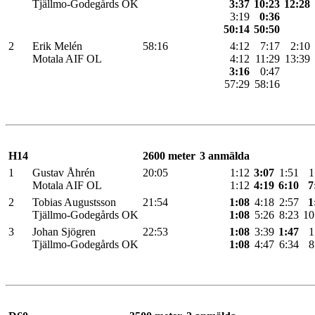
Tjällmo-Godegårds OK
3:37
10:23
12:28
3:19
0:36
50:14
50:50
2
Erik Melén
58:16
4:12
7:17
2:10
Motala AIF OL
4:12
11:29
13:39
3:16
0:47
57:29
58:16
H14
2600 meter
3 anmälda
1
Gustav Åhrén
20:05
1:12
3:07
1:51
1
Motala AIF OL
1:12
4:19
6:10
7
2
Tobias Augustsson
21:54
1:08
4:18
2:57
1
Tjällmo-Godegårds OK
1:08
5:26
8:23
10
3
Johan Sjögren
22:53
1:08
3:39
1:47
1
Tjällmo-Godegårds OK
1:08
4:47
6:34
8