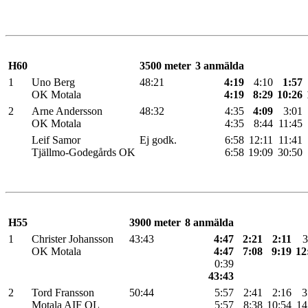
H60
3500 meter
3 anmälda
1
Uno Berg
48:21
4:19
4:10
1:57
OK Motala
4:19
8:29
10:26
2
Arne Andersson
48:32
4:35
4:09
3:01
OK Motala
4:35
8:44
11:45
Leif Samor
Ej godk.
6:58
12:11
11:41
Tjällmo-Godegårds OK
6:58
19:09
30:50
H55
3900 meter
8 anmälda
1
Christer Johansson
43:43
4:47
2:21
2:11
3
OK Motala
4:47
7:08
9:19
12
0:39
43:43
2
Tord Fransson
50:44
5:57
2:41
2:16
3
Motala AIF OL
5:57
8:38
10:54
14