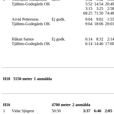
Tjällmo-Godegårds OK
5:52
14:54
20:4
3:15
3:25
2:5
68:25
71:50
74:4
Arvid Pettersson
Ej godk.
9:04
9:02
1:5
Tjällmo-Godegårds OK
9:04
18:06
20:0
Håkan Samor
Ej godk.
6:14
8:32
2:1
Tjällmo-Godegårds OK
6:14
14:46
17:0
H18
5550 meter
1 anmälda
H16
4700 meter
2 anmälda
1
Vidar Sjögren
50:50
3:37
6:46
2:05