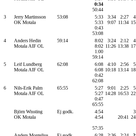
0:34
50:44
3
Jerry Martinsson
53:08
5:33
3:34
2:27
4
OK Motala
5:33
9:07
11:34
15
0:43
53:08
4
Anders Hedin
59:14
8:02
3:24
2:12
4
Motala AIF OL
8:02
11:26
13:38
17
1:00
59:14
5
Leif Lundberg
62:08
6:08
4:10
2:56
5
Motala AIF OL
6:08
10:18
13:14
18
0:42
62:08
6
Nils-Erik Palm
65:55
5:27
9:01
2:25
5
Motala AIF OL
5:27
14:28
16:53
22
0:47
65:55
Björn Wissting
Ej godk.
4:54
3
OK Motala
4:54
20:41
24
57:35
Anders Montelius
Ej godk.
6:28
2:36
2:24
2