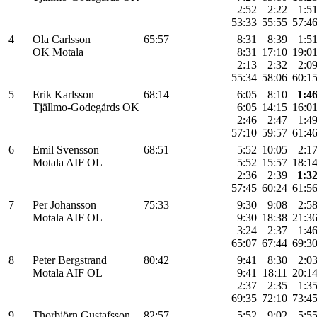
2:52
2:22
1:5
53:33
55:55
57:4
4
Ola Carlsson
65:57
8:31
8:39
1:5
OK Motala
8:31
17:10
19:0
2:13
2:32
2:0
55:34
58:06
60:1
5
Erik Karlsson
68:14
6:05
8:10
1:4
Tjällmo-Godegårds OK
6:05
14:15
16:0
2:46
2:47
1:4
57:10
59:57
61:4
6
Emil Svensson
68:51
5:52
10:05
2:1
Motala AIF OL
5:52
15:57
18:1
2:36
2:39
1:3
57:45
60:24
61:5
7
Per Johansson
75:33
9:30
9:08
2:5
Motala AIF OL
9:30
18:38
21:3
3:24
2:37
1:4
65:07
67:44
69:3
8
Peter Bergstrand
80:42
9:41
8:30
2:0
Motala AIF OL
9:41
18:11
20:1
2:37
2:35
1:3
69:35
72:10
73:4
9
Thorbjörn Gustafsson
82:57
5:52
9:02
5:5