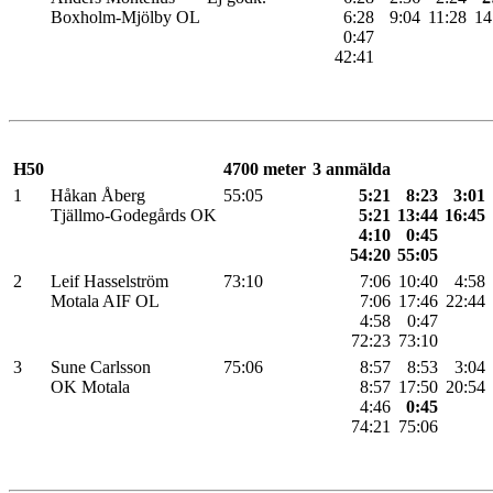
Boxholm-Mjölby OL
6:28
9:04
11:28
14
0:47
42:41
H50
4700 meter
3 anmälda
1
Håkan Åberg
55:05
5:21
8:23
3:01
Tjällmo-Godegårds OK
5:21
13:44
16:45
4:10
0:45
54:20
55:05
2
Leif Hasselström
73:10
7:06
10:40
4:58
Motala AIF OL
7:06
17:46
22:44
4:58
0:47
72:23
73:10
3
Sune Carlsson
75:06
8:57
8:53
3:04
OK Motala
8:57
17:50
20:54
4:46
0:45
74:21
75:06