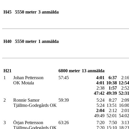
H45
5550 meter
3 anmälda
H40
5550 meter
1 anmälda
H21
6800 meter
13 anmälda
1
Johan Pettersson
57:45
4:01
6:37
2:1
OK Motala
4:01
10:38
12:5
2:38
1:57
2:5
47:42
49:39
52:3
2
Ronnie Samor
59:39
5:24
8:27
2:0
Tjällmo-Godegårds OK
5:24
13:51
16:0
2:04
2:12
2:0
49:49
52:01
54:0
3
Örjan Pettersson
63:26
7:20
7:50
3:1
Tjällmo-Godegårds OK
7:20
15:10
18:2