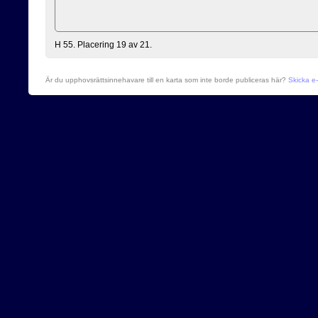
H 55. Placering 19 av 21.
Är du upphovsrättsinnehavare till en karta som inte borde publiceras här?
Skicka e