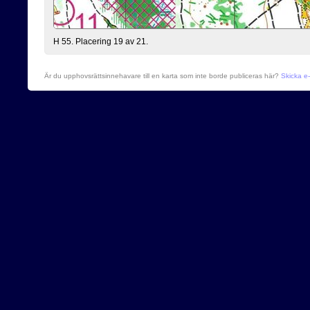
H 55. Placering 19 av 21.
Är du upphovsrättsinnehavare till en karta som inte borde publiceras här?
Skicka e