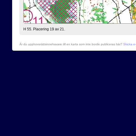
H 55. Placering 19 av 21.
Är du upphovsrättsinnehavare till en karta som inte borde publiceras här?
Skicka e