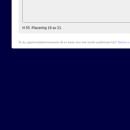
H 55. Placering 19 av 21.
Är du upphovsrättsinnehavare till en karta som inte borde publiceras här?
Skicka e