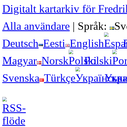
Digitalt kartarkiv för Fredr
Alla användare
|
Språk:
Sv
Deutsch
Eesti
English
Magyar
Norsk
Polski
Svenska
Türkçe
Укра