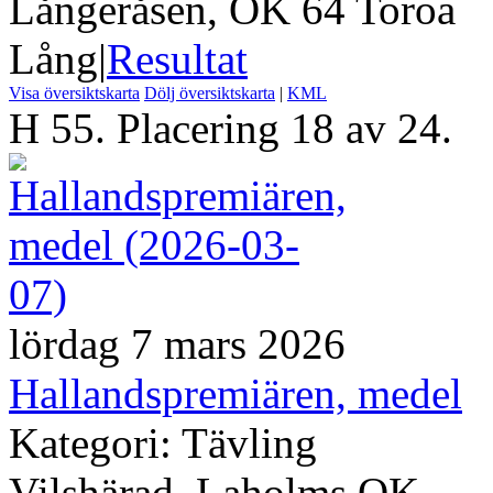
Långeråsen, OK 64 Toroa
Lång
|
Resultat
Visa översiktskarta
Dölj översiktskarta
|
KML
H 55. Placering 18 av 24.
lördag 7 mars 2026
Hallandspremiären, medel
Kategori: Tävling
Vilshärad, Laholms OK