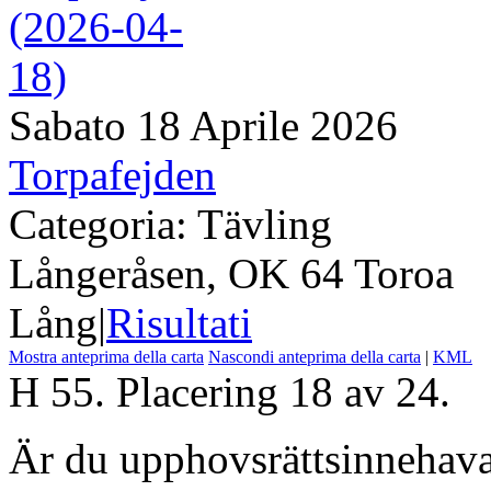
Sabato 18 Aprile 2026
Torpafejden
Categoria: Tävling
Långeråsen, OK 64 Toroa
Lång
|
Risultati
Mostra anteprima della carta
Nascondi anteprima della carta
|
KML
H 55. Placering 18 av 24.
Är du upphovsrättsinnehavar