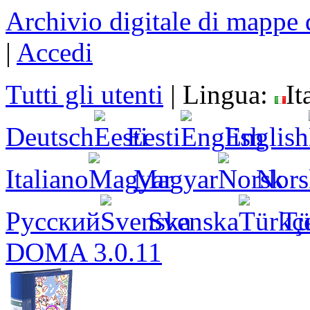
Archivio digitale di mappe 
|
Accedi
Tutti gli utenti
|
Lingua:
It
Deutsch
Eesti
English
Italiano
Magyar
Nors
Русский
Svenska
Tü
DOMA 3.0.11