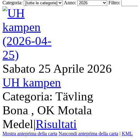
Categoria:
Anno:
Filtro:
Sabato 25 Aprile 2026
UH kampen
Categoria: Tävling
Bona , OK Motala
Medel
|
Risultati
Mostra anteprima della carta
Nascondi anteprima della carta
|
KML