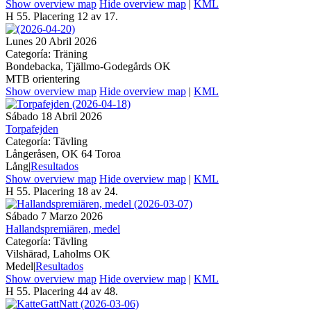
Show overview map
Hide overview map
|
KML
H 55. Placering 12 av 17.
Lunes 20 Abril 2026
Categoría: Träning
Bondebacka, Tjällmo-Godegårds OK
MTB orientering
Show overview map
Hide overview map
|
KML
Sábado 18 Abril 2026
Torpafejden
Categoría: Tävling
Långeråsen, OK 64 Toroa
Lång
|
Resultados
Show overview map
Hide overview map
|
KML
H 55. Placering 18 av 24.
Sábado 7 Marzo 2026
Hallandspremiären, medel
Categoría: Tävling
Vilshärad, Laholms OK
Medel
|
Resultados
Show overview map
Hide overview map
|
KML
H 55. Placering 44 av 48.