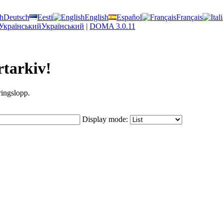
Deutsch
Eesti
English
Español
Français
Український
|
DOMA 3.0.11
rtarkiv!
ringslopp.
Display mode: