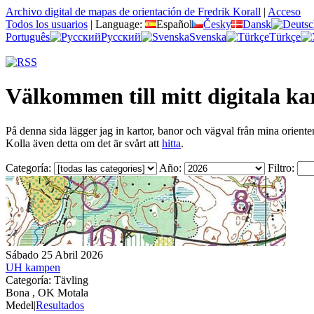
Archivo digital de mapas de orientación de Fredrik Korall
|
Acceso
Todos los usuarios
|
Language:
Español
Česky
Dansk
Português
Русский
Svenska
Türkçe
Välkommen till mitt digitala ka
På denna sida lägger jag in kartor, banor och vägval från mina oriente
Kolla även detta om det är svårt att
hitta
.
Categoría:
Año:
Filtro:
Sábado 25 Abril 2026
UH kampen
Categoría: Tävling
Bona , OK Motala
Medel
|
Resultados