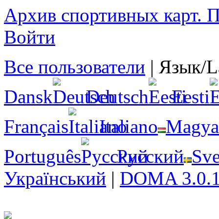
Архив спортивных карт. По
Войти
Все пользователи
|
Язык/L
Dansk
Deutsch
Eesti
Français
Italiano
Magya
Português
Русский
Sv
Український
|
DOMA 3.0.