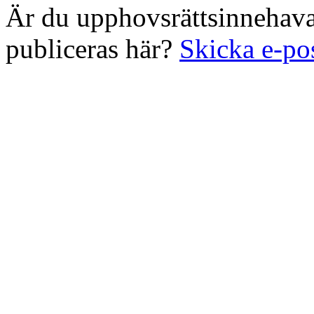
Är du upphovsrättsinnehavar
publiceras här?
Skicka e-po