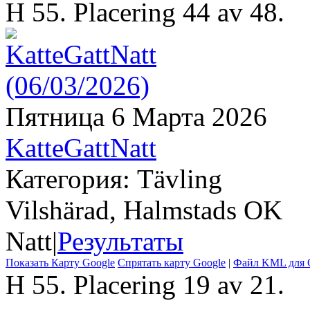
H 55. Placering 44 av 48.
Пятница 6 Марта 2026
KatteGattNatt
Категория: Tävling
Vilshärad, Halmstads OK
Natt
|
Результаты
Показать Карту Google
Спрятать карту Google
|
Файл KML для G
H 55. Placering 19 av 21.