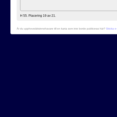
H 55. Placering 19 av 21.
Är du upphovsrättsinnehavare till en karta som inte borde publiceras här?
Skicka e